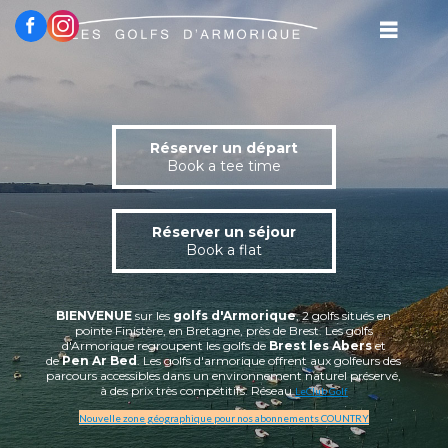
Réserver un départ
Book a tee time
Réserver un séjour
Book a flat
BIENVENUE
sur les
golfs d'Armorique
, 2 golfs situés en
pointe Finistère, en Bretagne, près de Brest. Les golfs
d'Armorique regroupent les golfs de
Brest les Abers
et
de
Pen Ar Bed
. Les golfs d'armorique offrent aux golfeurs des
parcours accessibles dans un environnement naturel préservé,
à des prix très compétitifs. Réseau
LeClub Golf
Nouvelle zone géographique pour nos abonnements COUNTRY