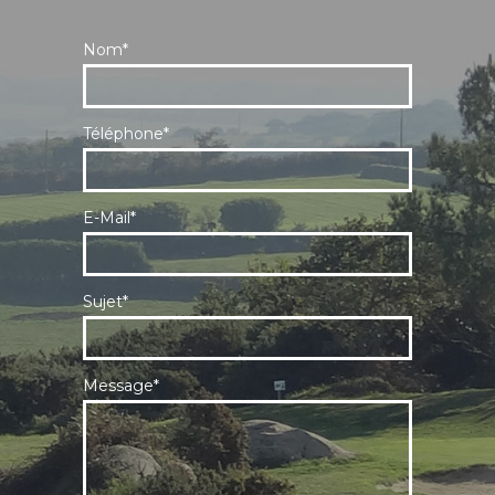
Nom*
Téléphone*
E-Mail*
Sujet*
Message*