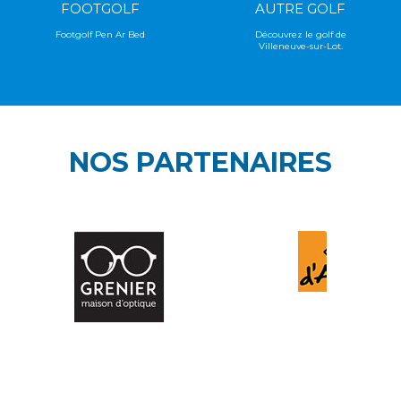
FOOTGOLF
AUTRE GOLF
Footgolf Pen Ar Bed
Découvrez le golf de
Villeneuve-sur-Lot.
NOS PARTENAIRES